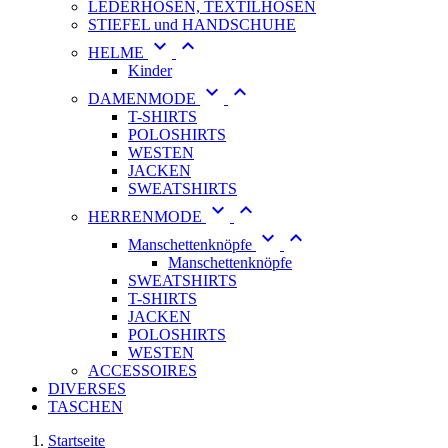
LEDERHOSEN, TEXTILHOSEN
STIEFEL und HANDSCHUHE


HELME
Kinder


DAMENMODE
T-SHIRTS
POLOSHIRTS
WESTEN
JACKEN
SWEATSHIRTS


HERRENMODE


Manschettenknöpfe
Manschettenknöpfe
SWEATSHIRTS
T-SHIRTS
JACKEN
POLOSHIRTS
WESTEN
ACCESSOIRES
DIVERSES
TASCHEN
Startseite