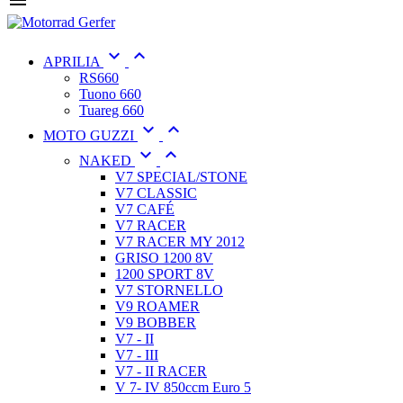



APRILIA
RS660
Tuono 660
Tuareg 660


MOTO GUZZI


NAKED
V7 SPECIAL/STONE
V7 CLASSIC
V7 CAFÉ
V7 RACER
V7 RACER MY 2012
GRISO 1200 8V
1200 SPORT 8V
V7 STORNELLO
V9 ROAMER
V9 BOBBER
V7 - II
V7 - III
V7 - II RACER
V 7- IV 850ccm Euro 5