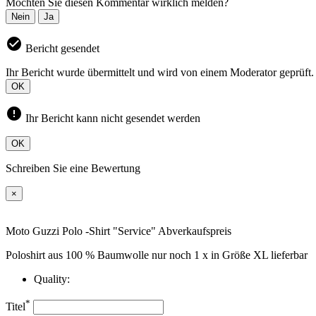
Möchten Sie diesen Kommentar wirklich melden?
Nein
Ja
check_circle
Bericht gesendet
Ihr Bericht wurde übermittelt und wird von einem Moderator geprüft.
OK
error
Ihr Bericht kann nicht gesendet werden
OK
Schreiben Sie eine Bewertung
×
Moto Guzzi Polo -Shirt "Service" Abverkaufspreis
Poloshirt aus 100 % Baumwolle nur noch 1 x in Größe XL lieferbar
Quality:
*
Titel