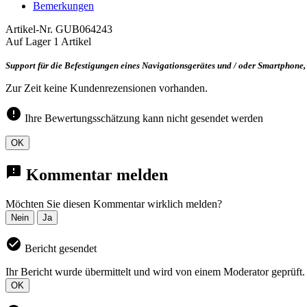
Bemerkungen
Artikel-Nr.
GUB064243
Auf Lager
1 Artikel
Support für die Befestigungen eines Navigationsgerätes und / oder Smartphone,
Zur Zeit keine Kundenrezensionen vorhanden.
error
Ihre Bewertungsschätzung kann nicht gesendet werden
OK
feedback
Kommentar melden
Möchten Sie diesen Kommentar wirklich melden?
Nein
Ja
check_circle
Bericht gesendet
Ihr Bericht wurde übermittelt und wird von einem Moderator geprüft.
OK