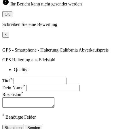
error
Ihr Bericht kann nicht gesendet werden
OK
Schreiben Sie eine Bewertung
×
GPS - Smartphone - Halterung California Abverkaufspreis
GPS Halterung aus Edelstahl
Quality:
*
Titel
*
Dein Name
*
Rezension
*
Benötigte Felder
Stornieren
Senden