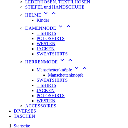
LEDERHOSEN, TEXTILHOSEN
STIEFEL und HANDSCHUHE


HELME
Kinder


DAMENMODE
T-SHIRTS
POLOSHIRTS
WESTEN
JACKEN
SWEATSHIRTS


HERRENMODE


Manschettenknöpfe
Manschettenknöpfe
SWEATSHIRTS
T-SHIRTS
JACKEN
POLOSHIRTS
WESTEN
ACCESSOIRES
DIVERSES
TASCHEN
Startseite