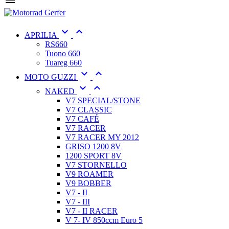



APRILIA
RS660
Tuono 660
Tuareg 660


MOTO GUZZI


NAKED
V7 SPECIAL/STONE
V7 CLASSIC
V7 CAFÉ
V7 RACER
V7 RACER MY 2012
GRISO 1200 8V
1200 SPORT 8V
V7 STORNELLO
V9 ROAMER
V9 BOBBER
V7 - II
V7 - III
V7 - II RACER
V 7- IV 850ccm Euro 5